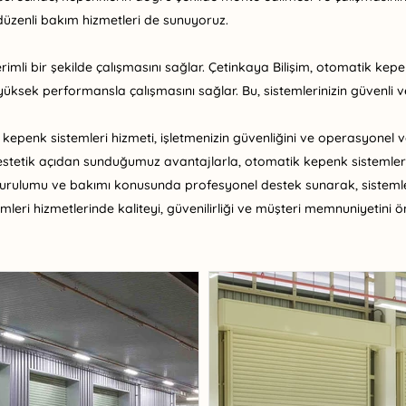
 düzenli bakım hizmetleri de sunuyoruz.
mli bir şekilde çalışmasını sağlar. Çetinkaya Bilişim, otomatik kepe
 yüksek performansla çalışmasını sağlar. Bu, sistemlerinizin güvenli v
penk sistemleri hizmeti, işletmenizin güvenliğini ve operasyonel ver
e estetik açıdan sunduğumuz avantajlarla, otomatik kepenk sistemle
kurulumu ve bakımı konusunda profesyonel destek sunarak, sistemle
mleri hizmetlerinde kaliteyi, güvenilirliği ve müşteri memnuniyetini ö