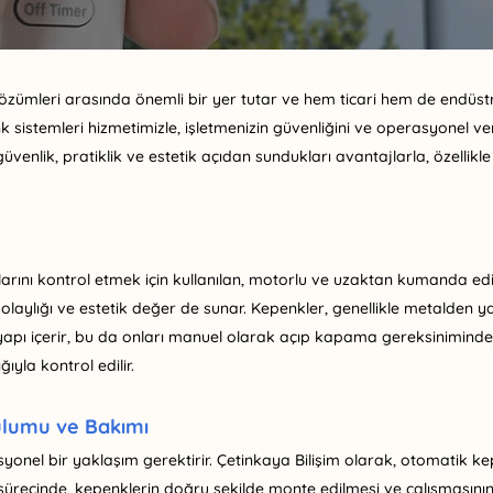
zümleri arasında önemli bir yer tutar ve hem ticari hem de endüstri
 sistemleri hizmetimizle, işletmenizin güvenliğini ve operasyonel ve
venlik, pratiklik ve estetik açıdan sundukları avantajlarla, özellikle
larını kontrol etmek için kullanılan, motorlu ve uzaktan kumanda edil
 kolaylığı ve estetik değer de sunar. Kepenkler, genellikle metalden ya
 yapı içerir, bu da onları manuel olarak açıp kapama gereksiniminden 
yla kontrol edilir.
ulumu ve Bakımı
yonel bir yaklaşım gerektirir. Çetinkaya Bilişim olarak, otomatik
ürecinde, kepenklerin doğru şekilde monte edilmesi ve çalışmasının 