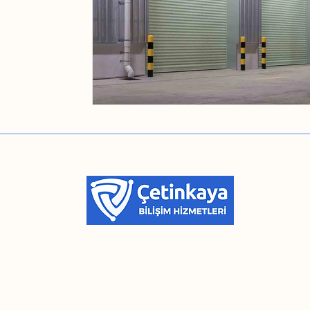
Kalite politikamız, müşterilerimizin değişen ve gelişe
ihtiyaçlarını karşılayabilecek esneklikte ve kalitede ü
sunmayı, teknik destek hizmetlerimizle bu ürünlerin 
bir şekilde kullanılmasını sağlamayı ve satış sonras