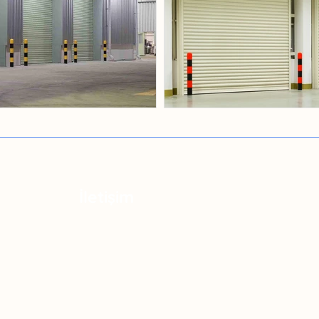
İletişim
Adres: Cumhuriyet Mah. Çınar Sokak Çınarlife
n
No:11/46 Küçükçekmece, İstanbul
rünler
Telefon: 0532 445 44 86
sorunsuz
WhatsApp: 0532 445 44 86
ında da
E-Mail: selcuk@bilisimcetinkaya.com